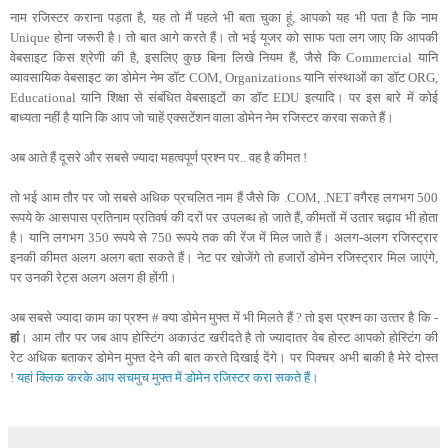
नाम रजिस्‍टर कराना पड़ता है, यह तो मैं पहले भी बता चुका हूं, आपको यह भी पता है कि नाम
Unique होना जरूरी है। तो बात आगे करते हैं। तो भई यूजर को साफ पता लग जाए कि आपकी
वेबसाइट किस श्रेणी की है, इसलिए कुछ बिना लिखे नियम हैं, जैसे कि Commercial यानि
व्‍यावसायिक वेबसाइट का डोमेन नेम डॉट COM, Organizations यानि संस्‍थाओं का डॉट ORG,
Educational यानि शिक्षा से संबंधित वेबसाइटों का डॉट EDU इत्‍यादि। पर इस बारे में कोई
बाध्‍यता नहीं है यानि कि आप जो चाहें एक्‍सटेंशन वाला डोमेन नेम रजिस्‍टर करवा सकते हैं।
अब आते हैं दूसरे और सबसे ज्‍यादा महत्‍वपूर्ण प्रश्‍न पर.. वह है कीमत !
तो भई आम तौर पर जो सबसे अधिक प्रचलित नाम हैं जैसे कि .COM, .NET वगैरह लगभग 500
रूपये के आसपास प्रतिनाम प्रतिवर्ष की दरों पर उपलब्‍ध हो जाते हैं, कीमतों में उतार चढ़ाव भी होता
है। यानि लगभग 350 रूपये से 750 रूपये तक की रेंज में मिल जाते हैं। अलग-अलग रजिस्‍ट्रार
इनकी कीमत अलग अलग बता सकते हैं। नेट पर खोजेंगे तो हजारों डोमेन रजिस्‍ट्रार मिल जाएंगे,
पर उनकी रेट्स अलग अलग ही होंगी।
अब सबसे ज्यादा काम का प्रश्न # क्या डोमेन मुफ्त में भी मिलते हैं ? तो इस प्रश्न का उत्‍तर है कि -
हां
। आम तौर पर जब आप होस्टिंग अकाउंट खरीदते है तो ज्यादातर वेब होस्ट आपको होस्टिंग की
रेट अधिक बताकर डोमेन मुफ्त देने की बात करते दिखाई देंगे। पर पिक्चर अभी बाकी है मेरे दोस्‍त
!
यहां क्लिक करके आप सचमुच मुफ्त में डोमेन रजिस्‍टर करा सकते हैं।